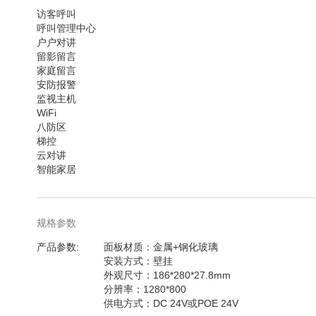
访客呼叫
呼叫管理中心
户户对讲
留影留言
家庭留言
安防报警
监视主机
WiFi
八防区
梯控
云对讲
智能家居
规格参数
规
产品参数
面板材质：金属+钢化玻璃
格
安装方式：壁挂
参
外观尺寸：186*280*27.8mm
数
分辨率：1280*800
供电方式：DC 24V或POE 24V