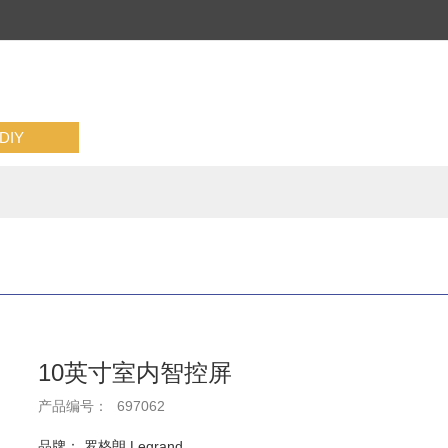
IY
10英寸室内智控屏
产品编号：
697062
品牌： 罗格朗 Legrand