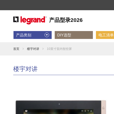
产品类别
DIY选型
电工清单D
首页
楼宇对讲
10英寸室内智控屏
楼宇对讲
跳
到
结
尾
的
图
片