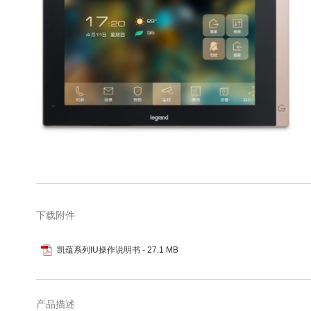
库
跳
转
到
图
下载附件
像
库
凯蕴系列IU操作说明书
- 27.1 MB
的
开
头
产品描述