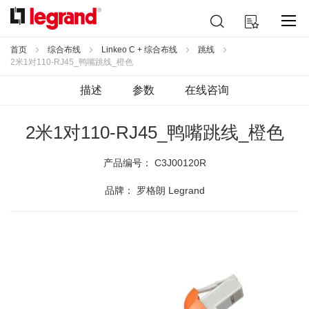
跳
搜
我的购物车
到
索
内
容
首页
综合布线
Linkeo C + 综合布线
跳线
2米1对110-RJ45_鸭嘴跳线_橙色
描述
参数
在线咨询
2米1对110-RJ45_鸭嘴跳线_橙色
产品编号：
C3J00120R
品牌： 罗格朗 Legrand
跳
到
结
尾
的
图
片