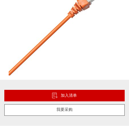
库
跳
转
到
加入清单
图
像
我要采购
库
的
开
头