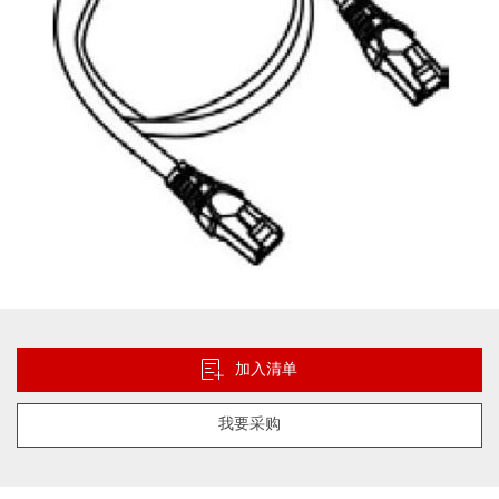
库
跳
转
到
加入清单
图
像
我要采购
库
的
开
头