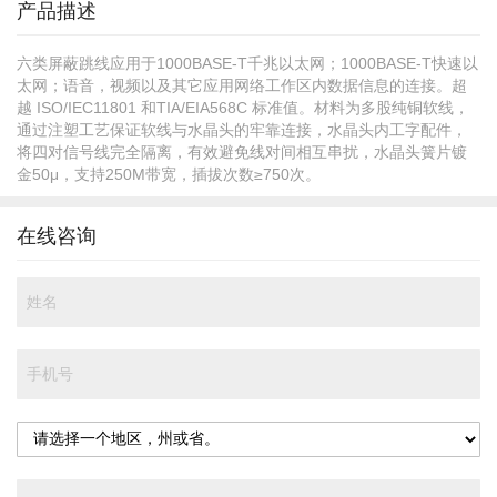
产品描述
六类屏蔽跳线应用于1000BASE-T千兆以太网；1000BASE-T快速以
太网；语音，视频以及其它应用网络工作区内数据信息的连接。超
越 ISO/IEC11801 和TIA/EIA568C 标准值。材料为多股纯铜软线，
通过注塑工艺保证软线与水晶头的牢靠连接，水晶头内工字配件，
将四对信号线完全隔离，有效避免线对间相互串扰，水晶头簧片镀
金50μ，支持250M带宽，插拔次数≥750次。
在线咨询