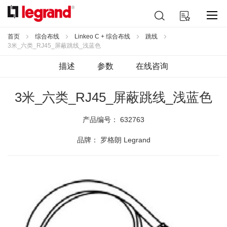
跳
搜
我的购物车
到
索
内
容
首页
综合布线
Linkeo C + 综合布线
跳线
3米_六类_RJ45_屏蔽跳线_浅蓝色
描述
参数
在线咨询
3米_六类_RJ45_屏蔽跳线_浅蓝色
产品编号：
632763
品牌： 罗格朗 Legrand
跳
到
结
尾
的
图
片