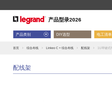
产品类别
DIY选型
电工清单D
首页
综合布线
Linkeo C + 综合布线
配线架
1U琴键式
配线架
跳
到
结
尾
的
图
片