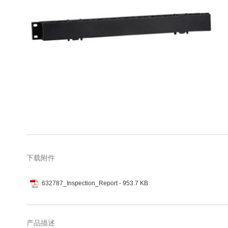
库
跳
转
到
图
下载附件
像
库
632787_Inspection_Report
- 953.7 KB
的
开
头
产品描述