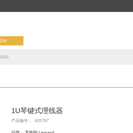
IY
理线器
1U琴键式理线器
产品编号：
632787
品牌： 罗格朗 Legrand