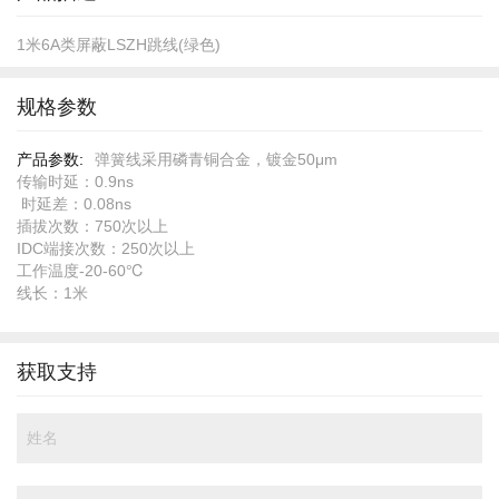
1米6A类屏蔽LSZH跳线(绿色)
规格参数
规
弹簧线采用磷青铜合金，镀金50μm
格
传输时延：0.9ns
参
时延差：0.08ns
数
插拔次数：750次以上
IDC端接次数：250次以上
工作温度-20-60℃
线长：1米
获取支持