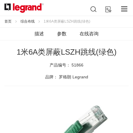
跳
搜
我的购物车
到
索
内
容
首页
综合布线
1米6A类屏蔽LSZH跳线(绿色)
描述
参数
在线咨询
1米6A类屏蔽LSZH跳线(绿色)
产品编号：
51866
品牌： 罗格朗 Legrand
跳
到
结
尾
的
图
片
库