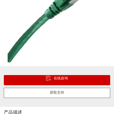
跳
转
在线咨询
到
图
像
获取支持
库
的
开
头
产品描述