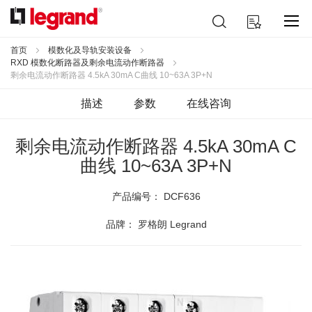
跳
搜
我的购物车
到
索
内
容
首页
模数化及导轨安装设备
RXD 模数化断路器及剩余电流动作断路器
剩余电流动作断路器 4.5kA 30mA C曲线 10~63A 3P+N
描述
参数
在线咨询
剩余电流动作断路器 4.5kA 30mA C
曲线 10~63A 3P+N
产品编号：
DCF636
品牌： 罗格朗 Legrand
跳
到
结
尾
的