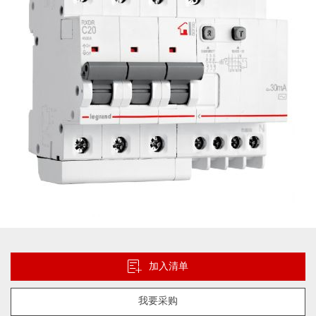
图
片
库
跳
转
到
加入清单
图
像
我要采购
库