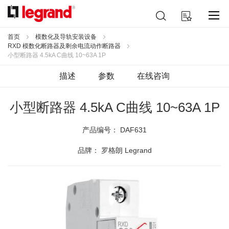
跳
搜
我的购物车
到
索
内
容
首页
模数化及导轨安装设备
RXD 模数化断路器及剩余电流动作断路器
小型断路器 4.5kA C曲线 10~63A 1P
描述
参数
在线咨询
小型断路器 4.5kA C曲线 10~63A 1P
产品编号：
DAF631
品牌： 罗格朗 Legrand
跳
到
结
尾
的
图