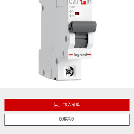
片
库
跳
转
到
加入清单
图
像
我要采购
库
的
开