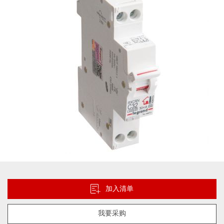
图
片
库
跳
转
到
加入清单
图
像
我要采购
库