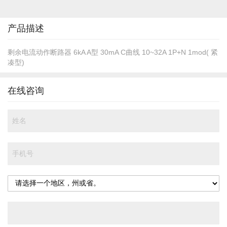
的
开
头
产品描述
剩余电流动作断路器 6kA A型 30mA C曲线 10~32A 1P+N 1mod( 紧
凑型)
在线咨询