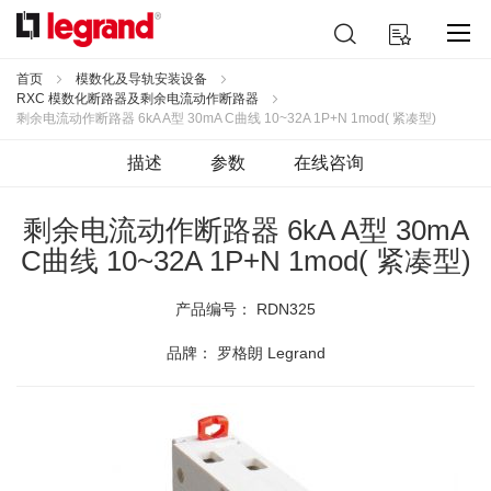
跳
搜
我的购物车
到
索
内
容
首页
模数化及导轨安装设备
RXC 模数化断路器及剩余电流动作断路器
剩余电流动作断路器 6kA A型 30mA C曲线 10~32A 1P+N 1mod( 紧凑型)
描述
参数
在线咨询
剩余电流动作断路器 6kA A型 30mA
C曲线 10~32A 1P+N 1mod( 紧凑型)
产品编号：
RDN325
品牌： 罗格朗 Legrand
跳
到
结
尾
的