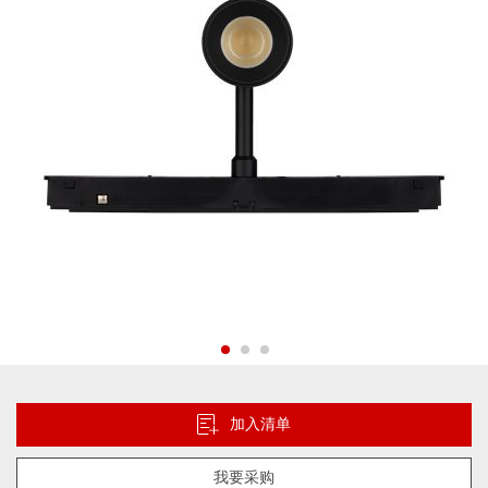
片
库
跳
转
到
加入清单
图
像
我要采购
库