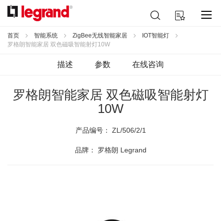
跳
搜
我的购物车
到
索
内
容
首页
智能系统
ZigBee无线智能家居
IOT智能灯
罗格朗智能家居 双色磁吸智能射灯10W
描述
参数
在线咨询
罗格朗智能家居 双色磁吸智能射灯
10W
产品编号：
ZL/506/2/1
品牌： 罗格朗 Legrand
跳
到
结
尾
的
图