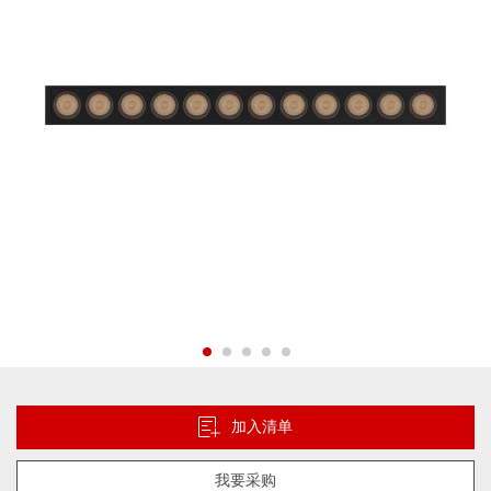
片
库
跳
转
到
加入清单
图
像
我要采购
库