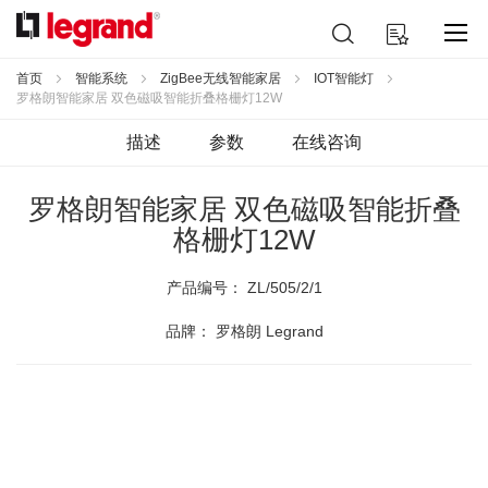
跳
搜
我的购物车
到
索
内
容
首页
智能系统
ZigBee无线智能家居
IOT智能灯
罗格朗智能家居 双色磁吸智能折叠格栅灯12W
描述
参数
在线咨询
罗格朗智能家居 双色磁吸智能折叠
格栅灯12W
产品编号：
ZL/505/2/1
品牌： 罗格朗 Legrand
跳
到
结
尾
的
图