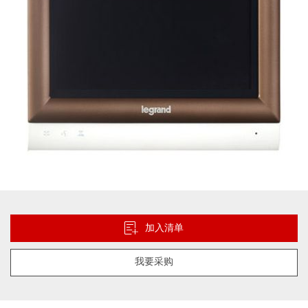
库
跳
转
到
加入清单
图
像
我要采购
库
的
开
头