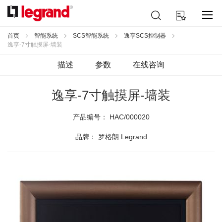
跳
搜
我的购物车
到
索
内
容
首页
智能系统
SCS智能系统
逸享SCS控制器
逸享-7寸触摸屏-墙装
描述
参数
在线咨询
逸享-7寸触摸屏-墙装
产品编号：
HAC/000020
品牌： 罗格朗 Legrand
跳
到
结
尾
的
图
片