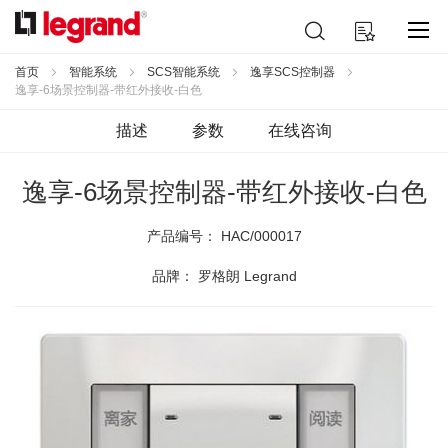
跳
搜
我的购物车
到
索
内
容
首页
智能系统
SCS智能系统
逸享SCS控制器
逸享-6场景控制器-带红外接收-白色
描述
参数
在线咨询
逸享-6场景控制器-带红外接收-白色
产品编号：
HAC/000017
品牌： 罗格朗 Legrand
跳
到
结
尾
的
图
片