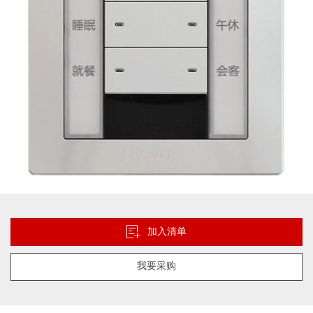
库
跳
转
到
加入清单
图
像
我要采购
库
的
开
头