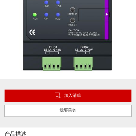
跳
转
到
加入清单
图
像
我要采购
库
的
开
头
产品描述