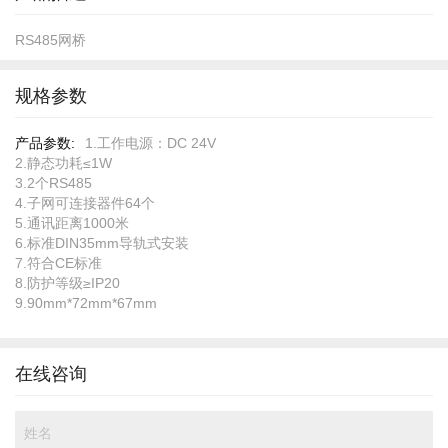
RS485网桥
规格参数
规
1.工作电源：DC 24V
格
2.静态功耗≤1W
参
3.2个RS485
数
4.子网可连接器件64个
5.通讯距离1000米
6.标准DIN35mm导轨式安装
7.符合CE标准
8.防护等级≥IP20
9.90mm*72mm*67mm
在线咨询