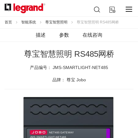
跳
搜
我的购物车
到
索
内
容
首页
智能系统
尊宝智慧照明
尊宝智慧照明 RS485网桥
描述
参数
在线咨询
尊宝智慧照明 RS485网桥
产品编号：
JMS-SMARTLIGHT-NET485
品牌： 尊宝 Jobo
跳
到
结
尾
的
图
片
库