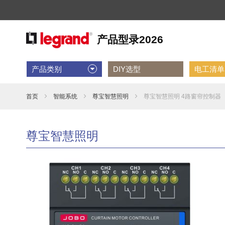
产品类别
DIY选型
电工清单D
首页
智能系统
尊宝智慧照明
尊宝智慧照明 4路窗帘控制器
尊宝智慧照明
跳
到
结
尾
的
图
片