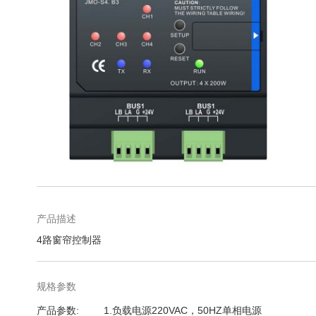
库
跳
转
到
图
产品描述
像
4路窗帘控制器
库
的
开
规格参数
头
规
产品参数
1.负载电源220VAC，50HZ单相电源