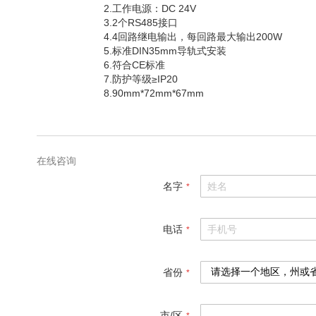
格
2.工作电源：DC 24V
参
3.2个RS485接口
数
4.4回路继电输出，每回路最大输出200W
5.标准DIN35mm导轨式安装
6.符合CE标准
7.防护等级≥IP20
8.90mm*72mm*67mm
在线咨询
名字
电话
省份
市/区