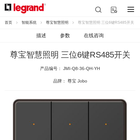
跳
搜
我的购物车
到
索
内
容
首页
智能系统
尊宝智慧照明
尊宝智慧照明 三位6键RS485开关
描述
参数
在线咨询
尊宝智慧照明 三位6键RS485开关
产品编号：
JMI-Q8-36-QH-YH
品牌： 尊宝 Jobo
跳
到
结
尾
的
图
片
库