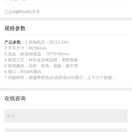
三位6键RS485开关
规格参数
规
1.供电电压：DC12-24V
格
2.开关尺寸：86*86mm
参
3.底盒：标准86底盒，75*75*50mm
数
4.材质工艺：锌合金压铸边框，塑胶面板
5.标准颜色：边框：枪色，面板：银宇黑
6.接口：RS485通讯
7.功能特性：按键带橙色/白色双色LED显示；上下六个按键；
在线咨询