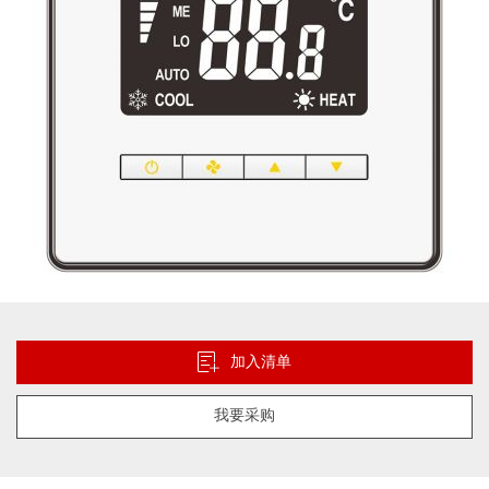
库
跳
转
到
加入清单
图
像
我要采购
库
的
开
头