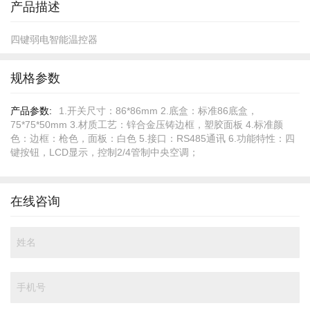
产品描述
四键弱电智能温控器
规格参数
规
1.开关尺寸：86*86mm 2.底盒：标准86底盒，
格
75*75*50mm 3.材质工艺：锌合金压铸边框，塑胶面板 4.标准颜
参
色：边框：枪色，面板：白色 5.接口：RS485通讯 6.功能特性：四
数
键按钮，LCD显示，控制2/4管制中央空调；
在线咨询