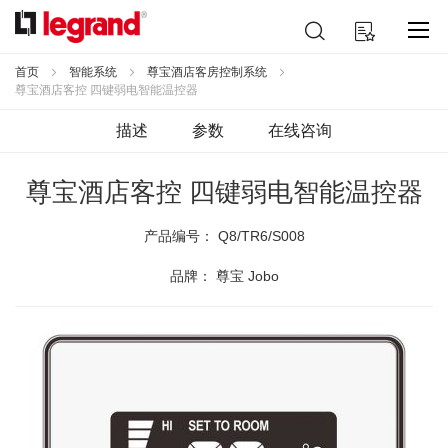
跳
搜
我的购物车
到
索
内
容
首页
智能系统
尊宝酒店客房控制系统
尊宝酒店客控 四键弱电智能温控器
描述
参数
在线咨询
尊宝酒店客控 四键弱电智能温控器
产品编号：
Q8/TR6/S008
品牌： 尊宝 Jobo
跳
到
结
尾
的
图
片