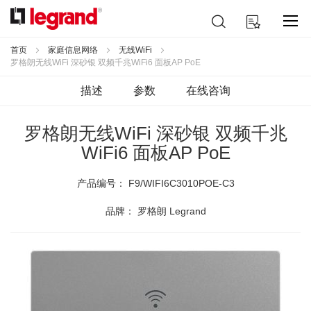
跳
搜
我的购物车
到
索
内
容
首页
家庭信息网络
无线WiFi
罗格朗无线WiFi 深砂银 双频千兆WiFi6 面板AP PoE
描述
参数
在线咨询
罗格朗无线WiFi 深砂银 双频千兆
WiFi6 面板AP PoE
产品编号：
F9/WIFI6C3010POE-C3
品牌： 罗格朗 Legrand
跳
到
结
尾
的
图