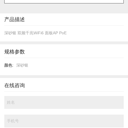
的
开
头
产品描述
深砂银 双频千兆WiFi6 面板AP PoE
规格参数
规
深砂银
格
参
数
在线咨询