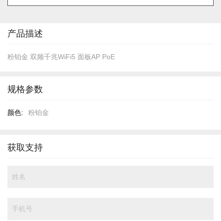
的
开
头
产品描述
粉铂金 双频千兆WiFi5 面板AP PoE
规格参数
规
粉铂金
格
参
数
获取支持