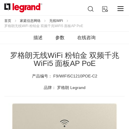
跳
搜
我的购物车
到
索
内
容
首页
家庭信息网络
无线WiFi
罗格朗无线WiFi 粉铂金 双频千兆WiFi5 面板AP PoE
描述
参数
在线咨询
罗格朗无线WiFi 粉铂金 双频千兆
WiFi5 面板AP PoE
产品编号：
F9/WIFI5C1210POE-C2
品牌： 罗格朗 Legrand
跳
到
结
尾
的
图