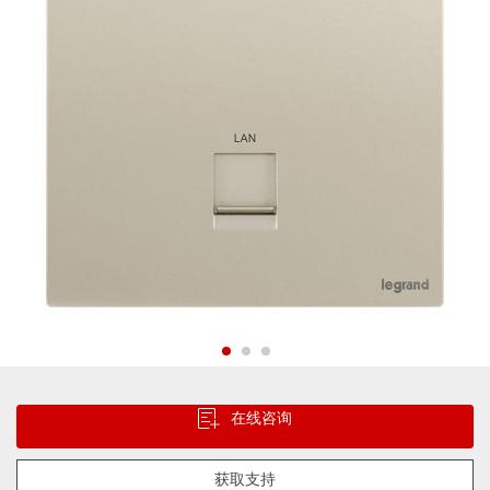
片
库
跳
转
在线咨询
到
图
像
获取支持
库