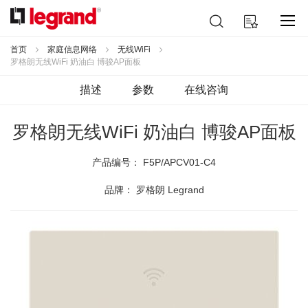
跳
搜
我的购物车
到
索
内
容
首页
家庭信息网络
无线WiFi
罗格朗无线WiFi 奶油白 博骏AP面板
描述
参数
在线咨询
罗格朗无线WiFi 奶油白 博骏AP面板
产品编号：
F5P/APCV01-C4
品牌： 罗格朗 Legrand
跳
到
结
尾
的
图
片