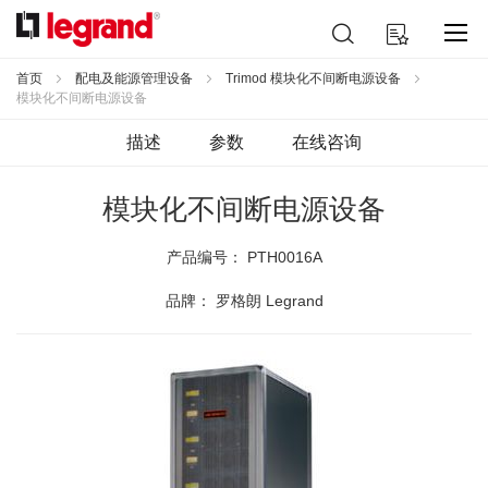
跳
搜
我的购物车
到
索
内
容
首页
配电及能源管理设备
Trimod 模块化不间断电源设备
模块化不间断电源设备
描述
参数
在线咨询
模块化不间断电源设备
产品编号：
PTH0016A
品牌： 罗格朗 Legrand
跳
到
结
尾
的
图
片