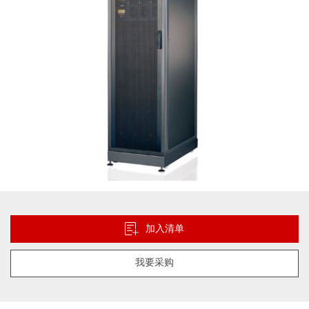
库
跳
转
到
加入清单
图
像
我要采购
库
的
开
头