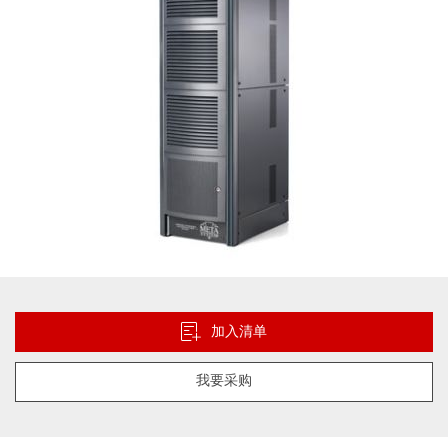
库
跳
转
到
加入清单
图
像
我要采购
库
的
开
头