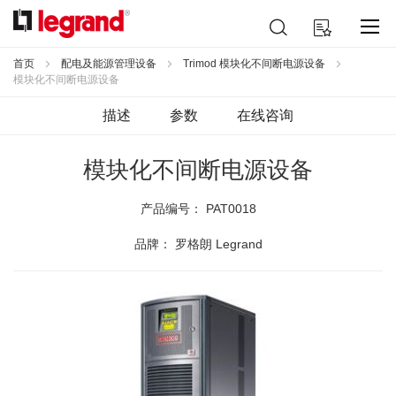
跳
搜
我的购物车
到
索
内
容
首页
配电及能源管理设备
Trimod 模块化不间断电源设备
模块化不间断电源设备
描述
参数
在线咨询
模块化不间断电源设备
产品编号：
PAT0018
品牌： 罗格朗 Legrand
跳
到
结
尾
的
图
片