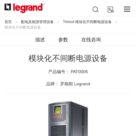
跳
搜
我的购物车
到
索
内
容
首页
配电及能源管理设备
Trimod 模块化不间断电源设备
模块化不间断电源设备
描述
参数
在线咨询
模块化不间断电源设备
产品编号：
PAT0005
品牌： 罗格朗 Legrand
跳
到
结
尾
的
图
片