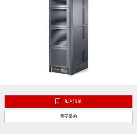
库
跳
转
到
加入清单
图
像
我要采购
库
的
开
头