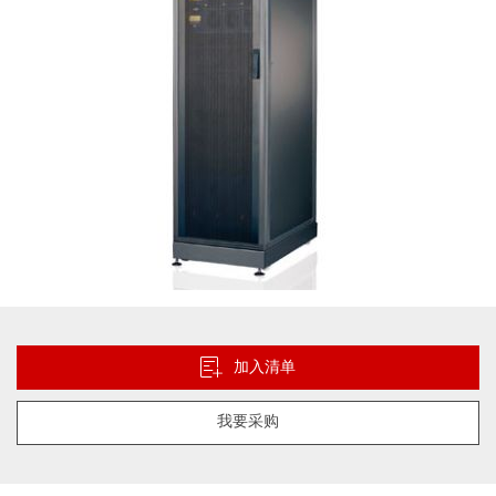
库
跳
转
到
加入清单
图
像
我要采购
库
的
开
头