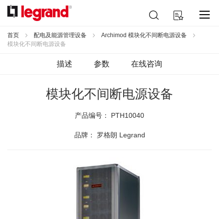
跳
搜
我的购物车
到
索
内
容
首页
配电及能源管理设备
Archimod 模块化不间断电源设备
模块化不间断电源设备
描述
参数
在线咨询
模块化不间断电源设备
产品编号：
PTH10040
品牌： 罗格朗 Legrand
跳
到
结
尾
的
图
片