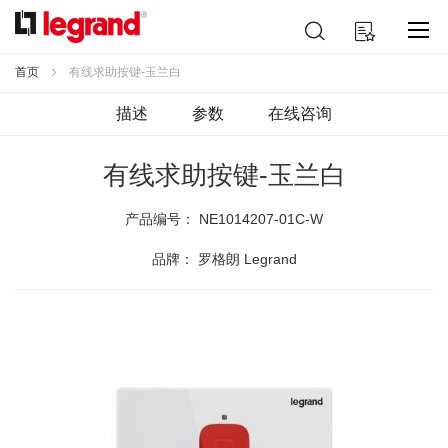
跳
搜
我的购物车
到
索
内
容
首页
有线求助按键-玉兰白
描述
参数
在线咨询
有线求助按键-玉兰白
产品编号：
NE1014207-01C-W
品牌： 罗格朗 Legrand
跳
到
结
尾
的
图
片
库