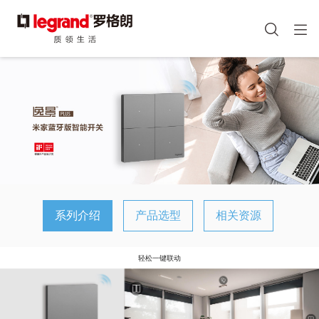
图
像
手机端头部icon
跳
转
到
主
要
内
容
系列介绍
产品选型
相关资源
轻松一键联动