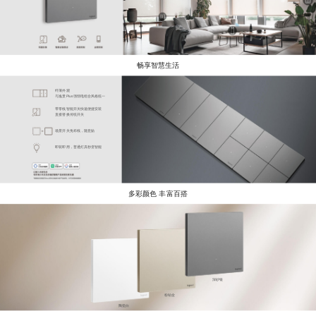
畅享智慧生活
纤薄外观
与逸景Plus强弱电组合风格统一
带零线智能开关快速便捷安装
直接替换传统开关
场景开关免布线，随意贴
即装即用，普通灯具秒变智能
多彩颜色 丰富百搭
深砂银
粉铂金
陶瓷白