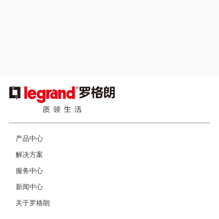
Hi~ 我是小罗 你身边的罗格朗产品智能助手
自助服务
为电气产品和解决方案提供快速的答案，用户可以随时搜索
图
浏览需要的信息。
像
页
产品中心
脚
解决方案
服务中心
新闻中心
关于罗格朗