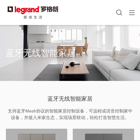
图
手机端头部icon
像
跳
转
到
主
蓝牙无线智能家居
要
内
容
蓝牙无线智能家居
支持蓝牙Mesh协议的智能家居控制设备，可远程或语音控制家中
设备，并接入米家生态，实现场景联动，轻松打造智慧生活。