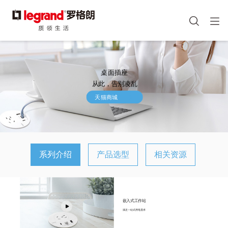
图
像
手机端头部icon
跳
转
到
桌面插座
主
从此，告别凌乱
要
内
天猫商城
容
系列介绍
产品选型
相关资源
嵌入式工作站
满足一站式用电需求