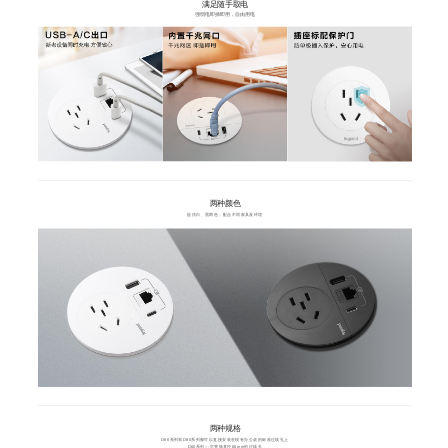
满足随手取电
强弱电即插即用，自由用电
两种颜色
提供白、黑两色，配合不同家具及环境
两种规格
D60系列和D80系列都可以直接安装在现有办公桌的标准过线孔上
D60系列---可替换直径60mm的过线孔