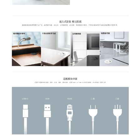
嵌入式安装 整洁美观
桌面插座的应用范围十分广泛，如书房书桌、办公台、公司接待室、会议室、培训室的小讲台、个性化移动式学习桌以及收费自习室等等。
适配模块丰富
适配不同国家标准插座：英标，法标，德标，国标插座；适配Type-C & Type-A USB充电插座，RJ45插及二插和三插
USB-C
USB
RJ45
二插
三插