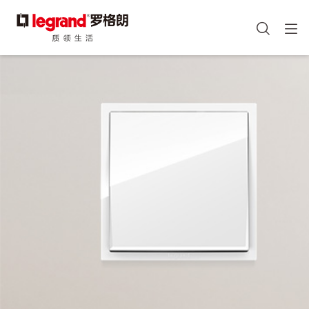
图
像
手机端头部icon
跳
转
到
主
要
内
容