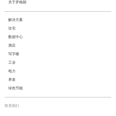
关于罗格朗
解决方案
友
情
住宅
链
接-
数据中心
非
首
酒店
页
写字楼
工业
电力
养老
绿色节能
联系我们