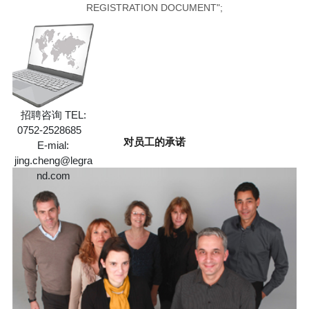
REGISTRATION DOCUMENT";
招聘咨询 TEL:
0752-2528685
对员工的承诺
E-mial:
jing.cheng@legra
nd.com