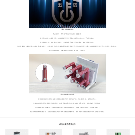
满足五防联锁要求
防止误操作：断路器只能在工作位或试验位合闸。
防止带负荷分、合隔离开关：当断路器处于工作位置或试验位置合闸状态时，手车无法移动。
防止带电挂（合）接地线（接地开关）：当断路器手车处于工作位置时，接地开关无法闭合。
防止带接地线（接地开关）合断路器（隔离开关）：当接地开关闭合时，断路器只能处于试验位置，无法移动到工作位置；当断路器处于工作位置时，接地开关无法闭合。
防止误入带电间隔：只有接地开关闭合时，电缆室门才能打开。
高性能的真空灭弧室
加强型纵磁场灭弧技术使电弧在动静触头表面的分布更加均匀广泛，降低弧柱电压， 提高触头寿命；
波纹管的结构和工艺的优化设计以及断路分合闸采用双向缓冲技术，避免波纹管受力过大， 增加灭弧室的使用寿命；
产品的整体强度更加紧固， 完整的单节瓷壳设计和双层叠结构设计，从根本上增加产品强度， 利于长期操作；
先进的质量控制和检验设备， 全面自动化的生产设备和高洁净度的装配环境， 确保真空灭弧室的质量及每个产品的质量一致性。
模块化选配附件