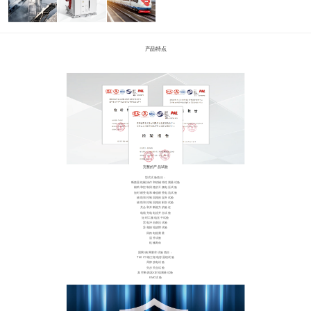
产品特点
完整的产品试验
型式试验项目：
断路器机械操作和机械特性测量试验
辅助和控制回路的工频电压试验
短时耐受电和峰值耐受电流试验
辅助和控制回路的温升试验
辅助和控制回路的附加试验
关合和开断能力的验证
电缆充电电流开合试验
短时工频电压干试验
雷电冲击耐压试验
异相接地故障试验
回路电阻测量
温升试验
机械寿命
国网/南网要求试验项目：
T60 C2级三相电容器组试验
局部放电试验
失步关合试验
真空断路器X射线测量试验
EMC试验