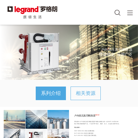
图
像
手机端头部icon
跳
转
到
主
户内高压真空断路器
要
性能稳定 应用广泛
内
容
系列介绍
相关资源
NEW
户内高压真空断路器
罗格朗VL3户内高压真空断路器是罗格朗全新推出的一款针对7.2kV和12kV
电力系统的输配电产品，广泛应用于电力、能源、化工、冶金及交通等行业。
符合标准：
GB/T 1984-2014 高压交流断路器
DL/T 402-2016 高压交流断路器
DL/T 403-2017 高压交流真空断路器。