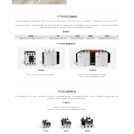
CTC系列交流接触器
CTC系列交流接触器可用于接通和分断电路，适用于交流50/60Hz、额定绝缘电压1000V、额定工作电压380V/660V、使用类别AC-3，主回路电流9A~800A条件下的电力系统中。
拥有丰富的附件可供选择：顶装和侧装的辅助触点为用户提供了更多的选择方式；线圈驱动可让用户方便的将线圈由交流电压切换为直流电压控制；浪涌抑制装置可以有效的保护
接触器线圈不被系统涌流所干扰；机械联锁可以快速方便的将普通接触器组合成可逆接触器。
使用条件：
环境温度
海拔
污染等级
安装类别
安装条件
工作温度：-20℃~55℃；储存温度：-40℃~70℃
安装地点的海拔高度不超过2000m
安装地点污染等级为III级
安装类别为III类
安装面与垂直面的倾斜度不大于±5°
CTC系列交流接触器包含：
交流接触器
可逆接触器
电流9A~800A， 提供不同电压下的交直流线圈。
电流9A~800A,用于三相鼠笼电动机的可逆转换。
其中9A~95A需客户选择机械连锁自行组装。
RTC热过载继电器
RTC热过载继电器适用于交流50/60Hz，额定绝缘电压1000V,额定工作电压690V的低压配电系统，具有过载和缺相保护的功能，可以与CTC交流接触器组合成电磁起动装置，使电
动机免受过载、断相等引起的危害，用于电动机的过载和缺相保护。
产品符合：
GB14048.1《低压开关设备和控制设备总则》
GB14048.4《压开关设备和控制设备机电式接触器和电动机起动器》