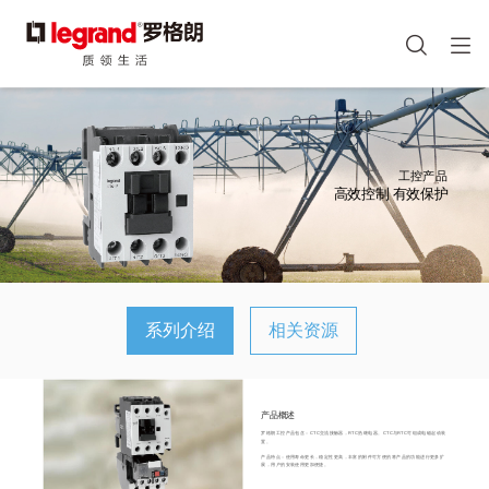
图
像
手机端头部icon
跳
转
到
主
工控产品
要
高效控制 有效保护
内
容
系列介绍
相关资源
产品概述
罗格朗工控产品包含：CTC交流接触器，RTC热继电器。CTC与RTC可组成电磁起动装
置。
产品特点：使用寿命更长，稳定性更高，丰富的附件可方便的将产品的功能进行更多扩
展，用户的安装使用更加便捷。