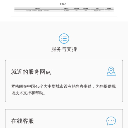
使用条件：
环境温度
结构形式
脱扣等级
防护等级
海拔
污染等级
工作温度：-5℃~55℃；储存温度：-40℃~70℃
双金属片式
10A
IP20
不超过2000m
III
服务与支持
就近的服务网点
罗格朗在中国45个大中型城市设有销售办事处，为您提供现
场技术支持和帮助。
在线客服