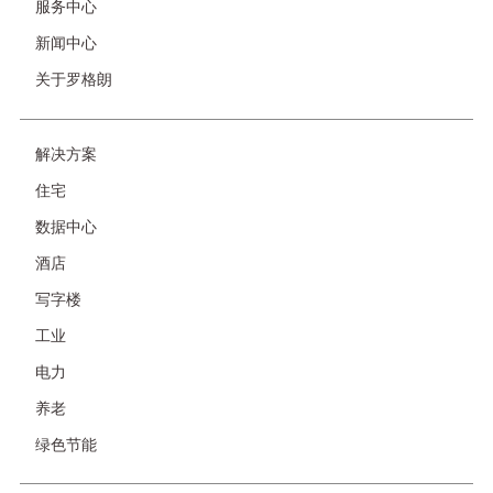
服务中心
新闻中心
关于罗格朗
解决方案
友
情
住宅
链
接-
数据中心
非
首
酒店
页
写字楼
工业
电力
养老
绿色节能