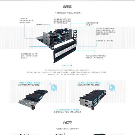
高密度
可选1/2/4U解决方案满足您的需求
From 1U to 4U
罗格朗全新的高密度模块式光纤配线架和适配器模块组可优化你的布线空间。
采用快速安装解决方案（可在19＂的立柜上免工具快速安装、自动接地），1U最高适配96个LC适配器，48个SC适配器和24个ST适配器。
保持链路的可管理性，提供Slim MTP-LC和支持光铜混合的模块盒。
高效率
创新的抽屉式免工具安装设计