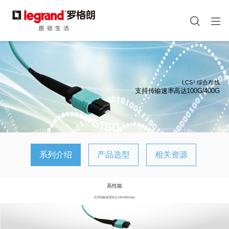
图
像
手机端头部icon
跳
转
到
主
LCS³ 综合布线
要
支持传输速率高达100G/400G
内
容
系列介绍
产品选型
相关资源
高性能
应用传输速率高达100/400Gbps