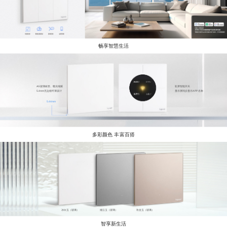
畅享智慧生活
AG玻璃材质、哑光细腻
彩屏智能开关
5.4mm无边框纤薄设计
显示屏同步显示APP名称
5.44mm
多彩颜色 丰富百搭
冰白玉（玻璃）
烟云玉（玻璃）
玫金玉（玻璃）
智享新生活