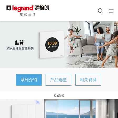
图
像
手机端头部icon
跳
转
到
主
要
内
容
系列介绍
产品选型
相关资源
轻松智控