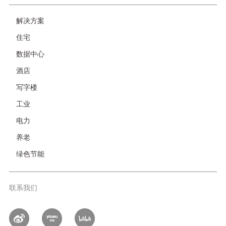
友
解决方案
情
住宅
链
接-
数据中心
非
酒店
首
页
写字楼
工业
电力
养老
绿色节能
联系我们