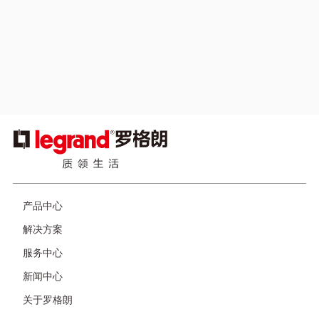
在线客服5×8H实时响应，即时联系专家坐席为您提供远程支
持和帮助。
自助服务
为电气产品和解决方案提供快速的答案，用户可以随时搜索
图
浏览需要的信息。
像
页
产品中心
脚
解决方案
服务中心
新闻中心
关于罗格朗