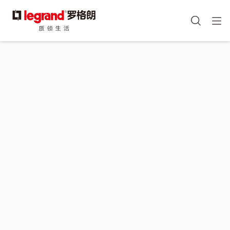
图
手机端头部icon
像
跳
转
到
主
要
内
容