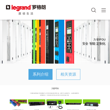
图
像
手机端头部icon
跳
转
到
主
力登IPDU
要
安全 智能 定制化
内
容
系列介绍
相关资源
力登PDU
力登配电管理解决方案是数据中心和IT测试实验室的理想之选，被用于Colo数据中心、边缘和物联网等。
更重要的是，它可兼容目前市面上的所有DCIM软件解决方案。