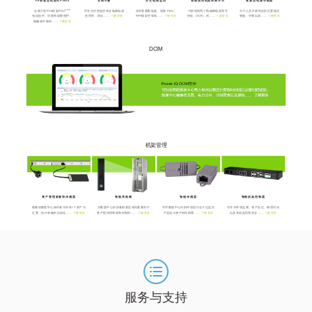
PX智慧型机架式PDUs
在线计量
分支电路监控
智能混合机架转换开关
紧凑型电源分配器
NEW
全新力登PX4机架PDU
可在允许您监控特定电路电源
实时查看配电盘、地板 PDU、
巧妙地利用了电磁继电器和可
为IT人员不易到达的位置提供
包括组件、功能和故障保护，
的同时，简化……
了解更多
RPP或架空母线……
了解更多
控硅（SCR）的……
了解更多
智能、可视以及……
了解更多
能确保可靠的……
了解更多
DCIM
机架管理
资产管理标签和传感器
智能系统锁
智能传感器
智能机架控制器
能够使数据中心操作者为所有 IT 资产与
为数据中心的设备部署区域内重要的IT
可对数据中心内的环境进行全方位监控
可作为环境监测、资产定位、物理访问
位置，执行准确的自动化……
了解更多
资产提供经审核和控制的……
了解更多
产品设计便于轻松部署……
了解更多
以及其他监控和安全……
了解更多
服务与支持