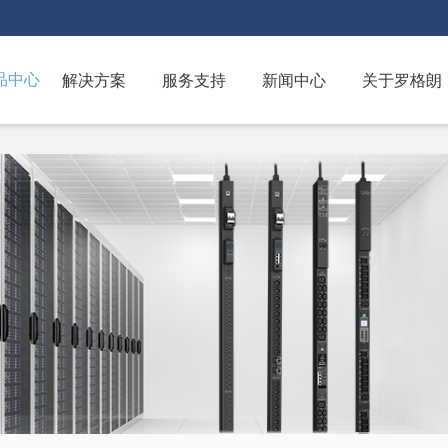
解决方案
服务支持
新闻中心
关于罗格朗
品中心
跳
转
到
主
要
内
容