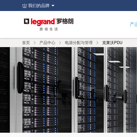
我们的品牌
页
眉
主
图
导
产
航
像
菜
单
首页
产品中心
电源分配与管理
克莱沃PDU
面
包
屑