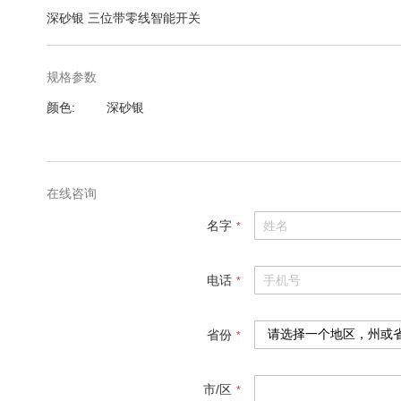
深砂银 三位带零线智能开关
规格参数
规
颜色
深砂银
格
参
数
在线咨询
名字
电话
省份
市/区