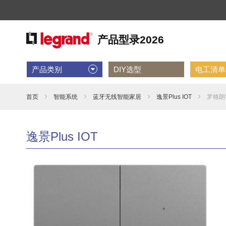
产品类别
DIY选型
电工清单D
首页
智能系统
蓝牙无线智能家居
逸景Plus IOT
罗格朗
逸景Plus IOT
跳
到
结
尾
的
图
片