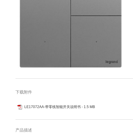
库
跳
转
到
图
下载附件
像
库
LE17072AA-带零线智能开关说明书
- 1.5 MB
的
开
头
产品描述