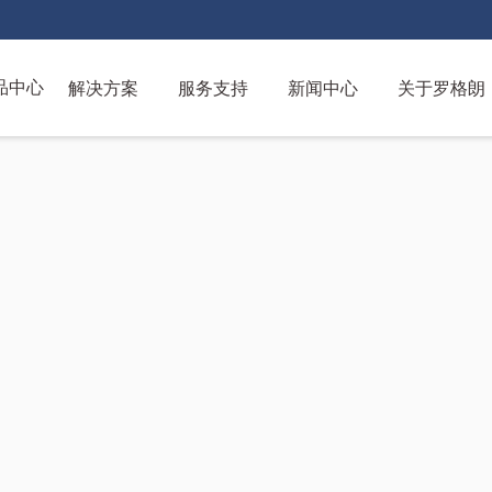
解决方案
服务支持
新闻中心
关于罗格朗
品中心
跳
转
到
主
要
内
容