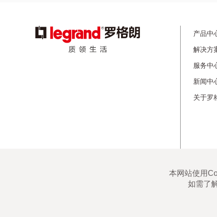
罗格朗在中国45个大中型城市设有销售办事处，为您提
供现场技术支持和帮助。
页
图
产品中
像
脚
解决方
服务中
新闻中
关于罗
LEGRAND ALL rights reserved |
Legrand Cybersecurity