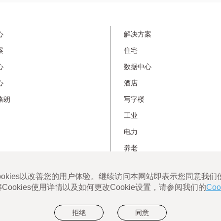
在线客服5×8H实时响应，即时联系专家坐席为您提供远
程支持和帮助。
友
心
解决方案
情
案
住宅
链
接-
心
数据中心
非
心
酒店
首
页
格朗
写字楼
工业
电力
养老
绿色节能
沪
使用条款
Legrand Eliot使用条款
数据隐私政策
网站地图