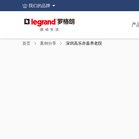
页
我们的品牌
眉
主
导
图
产
航
像
菜
单
面
首页
案例分享
深圳高乐亦嘉养老院
包
屑