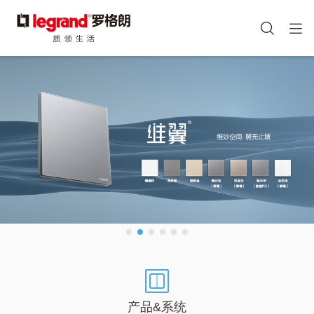
图
手机端头部icon
像
跳
转
到
主
要
内
容
产品&系统