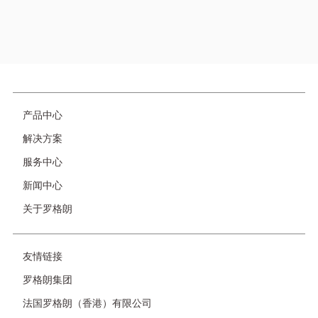
自助服务
为电气产品和解决方案提供快速的答案，用户可以随时搜索
图
浏览需要的信息。
像
页
产品中心
脚
解决方案
服务中心
新闻中心
关于罗格朗
友
友情链接
情
罗格朗集团
链
接-
法国罗格朗（香港）有限公司