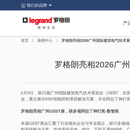
页
我们的品牌
眉
主
导
图
产
航
像
菜
单
面
首页
新闻中心
罗格朗亮相2026广州国际建筑电气技术
包
屑
罗格朗亮相2026
6月9日，第23届广州国际建筑电气技术展览会（GEBT，
会，重点展示KNX智能控制系统解决方案，并在阿拉丁神灯奖
罗格朗亮相广州GEBT展，获多项阿拉丁神灯奖-数智奖
本届GEBT展会汇聚了行业领先企业与专业观众，探讨多领
制系统解决方案，凭借系统开放、稳定、互联互通的特性，