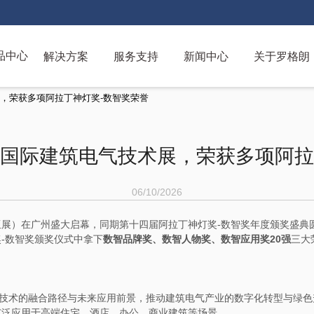
解决方案
服务支持
新闻中心
关于罗格朗
品中心
跳
展，荣获多项阿拉丁神灯奖-数智奖荣誉
转
到
主
广州国际建筑电气技术展，荣获多项阿拉
要
内
容
06/10/2026
光亚展）在广州盛大启幕，同期第十四届阿拉丁神灯奖-数智奖年度颁奖盛典
-数智奖颁奖仪式中拿下
数智品牌奖、数智人物奖、数智应用奖20强
三大
域技术的融合路径与未来应用前景，推动建筑电气产业的数字化转型与绿色
广泛应用于高端住宅、酒店、办公、商业建筑等场景。