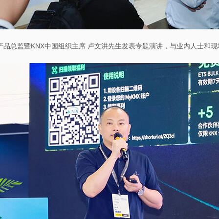
产品总监暨KNX中国组织主席 卢文洪先生发表专题演讲，与业内人士和现