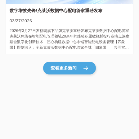
数字增效先锋!克莱沃数据中心配电管家重磅发布
03/27/2026
2026年3月27日罗格朗旗下品牌克莱沃重磅发布克莱沃数据中心配电管家
克莱沃凭借在智能配电管理领域20余年的经验积累敏锐捕捉行业痛点深度
融合数字化创新技术：匠心构建数据中心末端智能配电设备管理【四象
限】即刻深入：全新克莱沃数据中心配电管家全域「四象限」，共同实现
数据中心白空间电源分配与管理的智能、高效、可视化、精细化跃升。
「详细」象限全时透视，掌控数据中心用电命脉克莱沃数据中心配电管家
作为赋能数据...
查看更多新闻
服务与支持