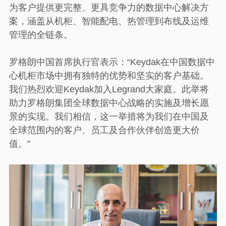
为客户提供更完整、更具竞争力的数据中心解决方
案，涵盖从机柜、智能配电、热管理到布线及运维
管理的全链条。
罗格朗中国首席执行官表示：“Keydak在中国数据中
心机柜市场中拥有独特的优势和坚实的客户基础。
我们热烈欢迎Keydak加入Legrand大家庭。此举将
助力罗格朗集团全球数据中心战略的实施及增长愿
景的实现。我们相信，这一举措将为我们在中国及
全球范围内的客户、员工及合作伙伴创造更大价
值。”