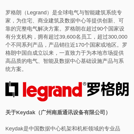
罗格朗（Legrand）是全球电气与智能建筑系统专
家，为住宅、商业建筑及数据中心等提供创新、可
靠的完整电气解决方案。罗格朗在超过90个国家设
有分支机构，拥有超过39,600名员工，超过300,000
个不同系列产品，产品销往近170个国家或地区。罗
格朗中国自成立以来，一直致力于为本地市场提供
高品质的电气、智能及数据中心基础设施产品与系
统方案。
关于Keydak（广州南盾通讯设备有限公司）
Keydak是中国数据中心机架和机柜领域的专业品