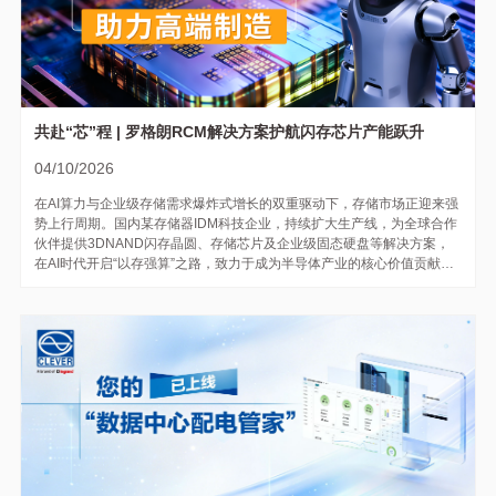
共赴“芯”程 | 罗格朗RCM解决方案护航闪存芯片产能跃升
04/10/2026
在AI算力与企业级存储需求爆炸式增长的双重驱动下，存储市场正迎来强
势上行周期。国内某存储器IDM科技企业，持续扩大生产线，为全球合作
伙伴提供3DNAND闪存晶圆、存储芯片及企业级固态硬盘等解决方案，
在AI时代开启“以存强算”之路，致力于成为半导体产业的核心价值贡献
者。罗格朗旗下品牌力登，凭借其RCM解决方案与智能PDU产品，为该
企业三座NADA闪存晶圆生产厂房构建了稳固的运行底座。该方案精准应
对精...