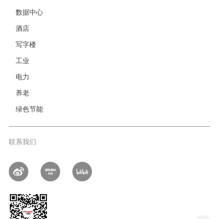
链
接-
数据中心
非
酒店
首
页
写字楼
工业
电力
养老
绿色节能
联系我们