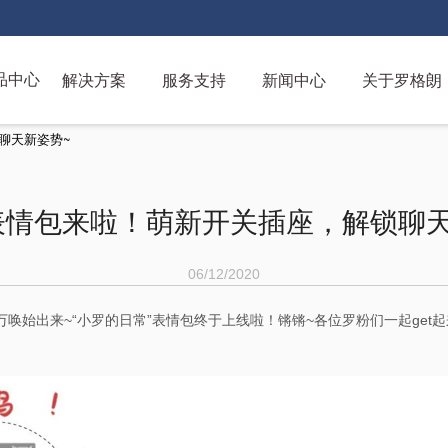
解决方案
服务支持
新闻中心
关于罗格朗
品中心
跳
聊天新姿势~
转
到
主
表情包来啦！萌新开关插座，解锁聊天
要
内
容
06/12/2020
万唤始出来~“小罗的日常”表情包终于上线啦！锵锵~各位罗粉们一起get起