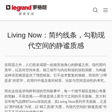
图
手机端头部icon
像
跳
转
Living Now：简约线条，勾勒现
到
主
代空间的静谧质感
要
内
容
在喧嚣之外，人们愈发渴望一处能安放身心的静谧之所。现代简约
美学，以其对空间本质、精工细节与内在和谐的深刻洞察，为构建
这种诗意栖居提供了理想框架。它不追求繁复的堆砌，而崇尚“少即
是多”的哲学，在简约中蕴含着对材质、光影与空间流动性的考究。
而在这份追求纯粹和谐的空间叙事中，每一个细节都应是精心考量
的笔触，不容忽视——即使是墙上那方寸之间的开关面板。意大利
百年电气品牌BTicino深谙此道。其Living Now系列开关面板，正是
以“简约线条”为笔，以“精工质感”为墨，为现代空间的“静谧质感”书