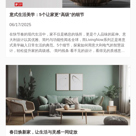
意式生活美学：5个让家更“高级”的细节
06/17/2025
在快节奏的现代生活中，家不仅是栖息的场所，更是个人品味的延伸。意
大利设计以其优雅、简约与功能性闻名全球，而LivingNow系列正是将意
式美学融入日常生活的典范。5个细节，探索如何用意大利电气的智慧设
计，轻松提升家的高级感。·简约线条·看不见的设计，看得见的质感意大
利设计信奉“少即是多”，LivingNow系列的开关、插座采用流畅的一体化
线条，无冗余装饰，却能融入各种家居风格。·隐藏式边框设计：如...
春日焕新家，让生活与灵感一同绽放