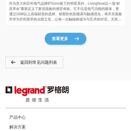
作为意大利百年电气品牌BTicino旗下的明星系列，LivingNow以一场“材
质革命”重新定义了家居面板的感官体验。它不仅是电气功能的载体，更
通过16种以上高端材质的选择、精密的色彩微调与触感优化，将开关面板
升华为空间美学的点睛之笔，让每一次触碰都成为与艺术的对话。天然材
质，与自然共生的美学语言LivingNow系列深挖天然材质的原始美感，赋
予家居空间温度与生命力。例如，橡木面板以高密度木质结构...
查看更多
返回到常见问题列表
图
像
页
产品中心
脚
解决方案