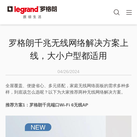
图
手机端头部icon
像
跳
转
罗格朗千兆无线网络解决方案上
到
主
线，大小户型都适用
要
内
容
04/26/2024
全屋覆盖、便捷省心、多元搭配，家庭无线网络面板的需求多种多
样，到底该怎么选呢？以下为大家推荐两种无线网络解决方案。
推荐方案1：罗格朗千兆端口Wi-Fi 6无线AP