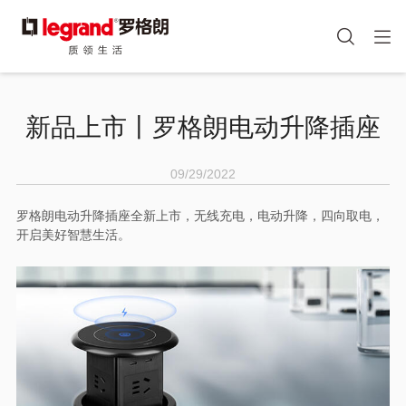
图
手机端头部icon
像
跳
转
新品上市丨罗格朗电动升降插座
到
主
要
09/29/2022
内
容
罗格朗电动升降插座全新上市，无线充电，电动升降，四向取电，
开启美好智慧生活。