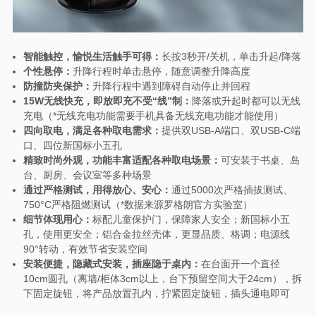
智能触控，愉悦生活触手可得：
长按3秒开/关机，单击升起/降落
个性悬停：
升降行程时单击悬停，随意调整升降高度
防撞防夹保护：
升降行程中遇到障碍自动停止并回程
15W无线快充，即放即充不受“线”制：
降落或升起时都可以无线
充电（*无线充电功能需要手机具备无线充电功能才能使用）
四向取电，满足各种取电需求：
提供双USB-A端口、双USB-C端
口、四位新国标小五孔
精致时尚外观，功能丰富适配各种取电场景：
可安装于书桌、岛
台、厨房、会议室等多种场景
通过严格测试，用得放心、安心：
通过5000次严格插拔测试、
750°C严格阻燃测试（*数据来源罗格朗官方实验室）
细节体现用心：
标配儿童保护门，保障家人安全；新国标小五
孔，使用更安全；铝合金拉丝壳体，更显品质、格调；电源线
90°转动，有效节省安装空间
安装便捷，隐藏式安装，插座隐于桌内：
在台面开一个直径
10cm圆孔（离墙/柜体3cm以上，台下预留空间大于24cm），拆
下固定旋钮，将产品放置孔内，拧紧固定旋钮，插头通电即可