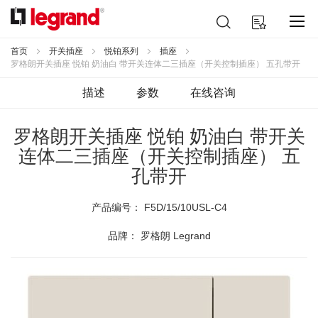
跳
搜
我的购物车
到
索
内
容
首页
开关插座
悦铂系列
插座
罗格朗开关插座 悦铂 奶油白 带开关连体二三插座（开关控制插座） 五孔带开
描述
参数
在线咨询
罗格朗开关插座 悦铂 奶油白 带开关
连体二三插座（开关控制插座） 五
孔带开
产品编号：
F5D/15/10USL-C4
品牌： 罗格朗 Legrand
跳
到
结
尾