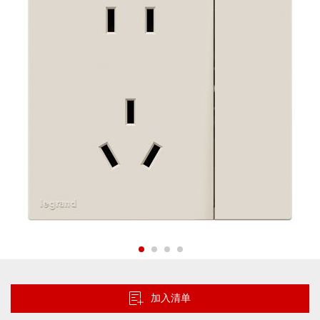
的
图
片
库
跳
转
到
加入清单
图