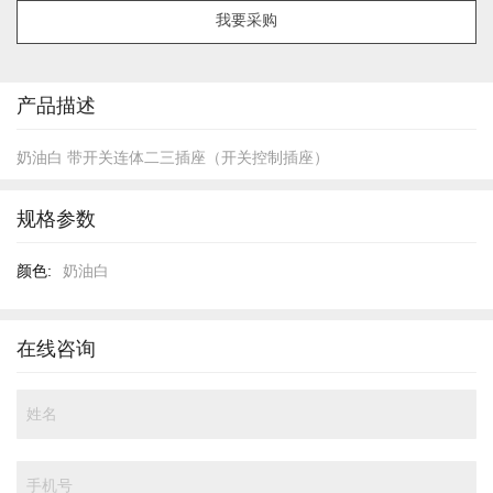
像
我要采购
库
的
开
头
产品描述
奶油白 带开关连体二三插座（开关控制插座）
规格参数
规
奶油白
格
参
数
在线咨询