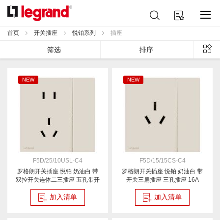
跳
搜
我的购物车
到
索
内
首页
开关插座
悦铂系列
插座
容
列
筛选
排序
表
NEW
NEW
F5D/25/10USL-C4
F5D/15/15CS-C4
罗格朗开关插座 悦铂 奶油白 带
罗格朗开关插座 悦铂 奶油白 带
双控开关连体二三插座 五孔带开
开关三扁插座 三孔插座 16A
加入清单
加入清单