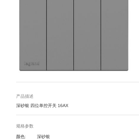
库
跳
转
到
图
产品描述
像
深砂银 四位单控开关 16AX
库
的
开
规格参数
头
规
颜色
深砂银