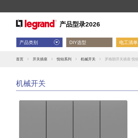
产品类别
DIY选型
电工清单D
首页
开关插座
悦铂系列
机械开关
罗格朗开关插座 悦铂
机械开关
跳
到
结
尾
的
图
片