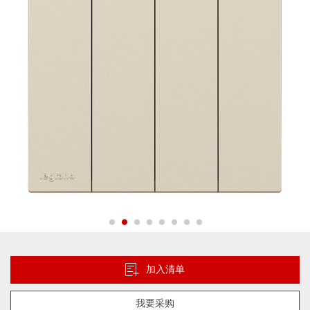
片
库
跳
转
到
加入清单
图
像
我要采购
库