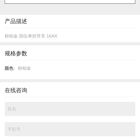
的
开
头
产品描述
粉铂金 四位单控开关 16AX
规格参数
规
粉铂金
格
参
数
在线咨询