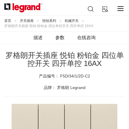
跳
搜
我的购物车
到
索
内
容
首页
开关插座
悦铂系列
机械开关
罗格朗开关插座 悦铂 粉铂金 四位单控开关 四开单控 16AX
描述
参数
在线咨询
罗格朗开关插座 悦铂 粉铂金 四位单
控开关 四开单控 16AX
产品编号：
F5D/34/1/2D-C2
品牌： 罗格朗 Legrand
跳
到
结
尾
的
图