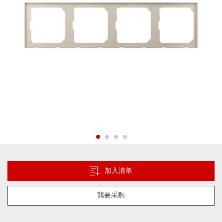
跳
转
到
加入清单
图
像
我要采购
库
的
开