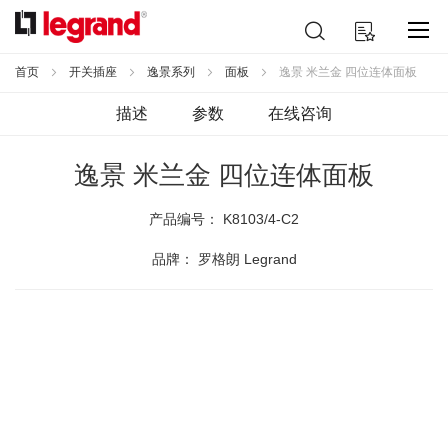
跳
搜
我的购物车
到
索
内
容
首页
开关插座
逸景系列
面板
逸景 米兰金 四位连体面板
描述
参数
在线咨询
逸景 米兰金 四位连体面板
产品编号：
K8103/4-C2
品牌： 罗格朗 Legrand
跳
到
结
尾
的
图
片
库